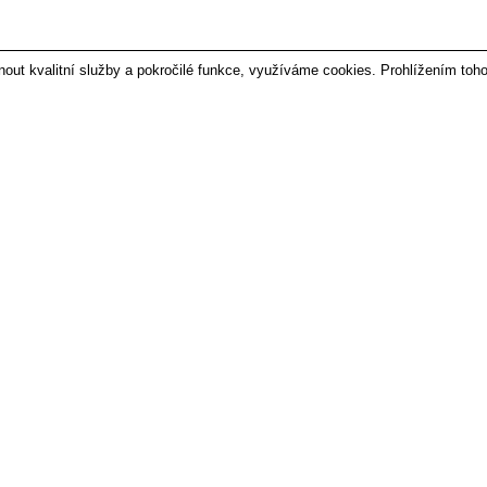
t kvalitní služby a pokročilé funkce, využíváme cookies. Prohlížením toho
PEOPLE
VYTVOŘILO ANAWE