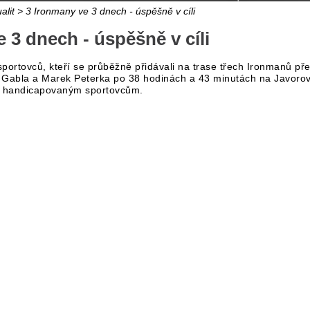
alit
> 3 Ironmany ve 3 dnech - úspěšně v cíli
 3 dnech - úspěšně v cíli
portovců, kteří se průběžně přidávali na trase třech Ironmanů př
n Gabla a Marek Peterka po 38 hodinách a 43 minutách na Javoro
i handicapovaným sportovcům.