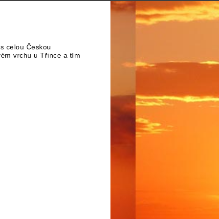
es celou Českou
vém vrchu u Třince a tím