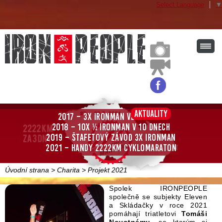
Select Language
▼
Aktuality
2017 – 3x Ironman ve 3 dnech
2018 – 10x ½ Ironman v 10 dnech
2019 – štafetový závod 3x Ironman
2021 – Handy 2222km cyklomaraton
Úvodní strana
>
Charita
>
Projekt 2021
Spolek IRONPEOPLE
společně se subjekty Eleven
a Skládačky v roce 2021
pomáhají triatletovi
Tomáši
Novotnému
, se kterým si