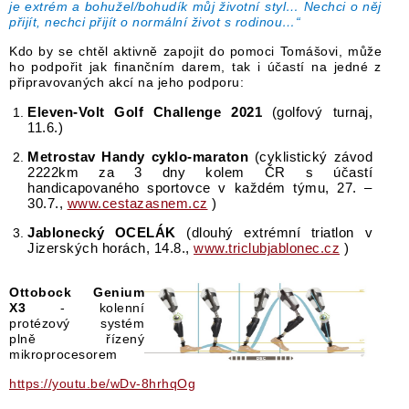
je extrém a bohužel/bohudík můj životní styl… Nechci o něj
přijít, nechci přijít o normální život s rodinou…“
Kdo by se chtěl aktivně zapojit do pomoci Tomášovi, může
ho podpořit jak finančním darem, tak i účastí na jedné z
připravovaných akcí na jeho podporu:
Eleven-Volt Golf Challenge 2021
(golfový turnaj,
11.6.)
Metrostav Handy cyklo-maraton
(cyklistický závod
2222km za 3 dny kolem ČR s účastí
handicapovaného sportovce v každém týmu, 27. –
30.7.,
www.cestazasnem.cz
)
Jablonecký OCELÁK
(dlouhý extrémní triatlon v
Jizerských horách, 14.8.,
www.triclubjablonec.cz
)
Ottobock Genium
X3
- kolenní
protézový systém
plně řízený
mikroprocesorem
https://youtu.be/wDv-8hrhqOg