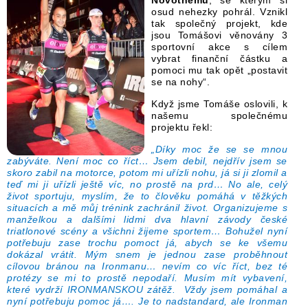
osud nehezky pohrál. Vznikl
tak společný projekt, kde
jsou Tomášovi věnovány 3
sportovní akce s cílem
vybrat finanční částku a
pomoci mu tak opět „postavit
se na nohy“.
Když jsme Tomáše oslovili, k
našemu společnému
projektu řekl:
„Díky moc že se se mnou
zabýváte. Není moc co říct… Jsem debil, nejdřív jsem se
skoro zabil na motorce, potom mi uřízli nohu, já si ji zlomil a
teď mi ji uřízli ještě víc, no prostě na prd… No ale, celý
život sportuju, myslím, že to člověku pomáhá v těžkých
situacích a mě můj trénink zachránil život. Organizujeme s
manželkou a dalšími lidmi dva hlavní závody české
triatlonové scény a všichni žijeme sportem… Bohužel nyní
potřebuju zase trochu pomoct já, abych se ke všemu
dokázal vrátit. Mým snem je jednou zase proběhnout
cílovou bránou na Ironmanu… nevím co víc říct, bez té
protézy se mi to prostě nepodaří. Musím mít vybavení,
které vydrží IRONMANSKOU zátěž. Vždy jsem pomáhal a
nyní potřebuju pomoc já…. Je to nadstandard, ale Ironman