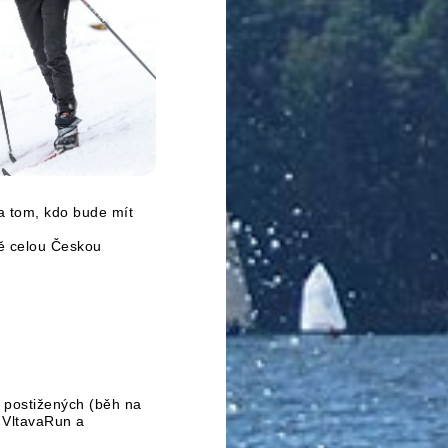
na tom, kdo bude mít
ně celou Českou
 postižených (běh na
y VltavaRun a