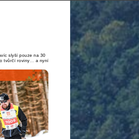
avíc slyší pouze na 30
o tvůrčí roviny… a nyní