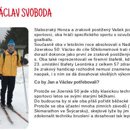
VÁCLAV SVOBODA
Slabozraký Honza a zrakově postižený Vašek js
sportovci, oba hráči specifického sportu s ozv
goalballu.
Současně oba v letošním roce absolvovali s Nad
Jizerskou 50: Václav do cíle 50kilometrové trati
dorazil dokonce jako první ze zrakově postižený
s. Oba také reprezentovali ve firemní štafetě, kd
23. umístění štafety Leontinka z celkem 57 zdrav
že zrakový handicap rozhodně nemusí znamenat
naopak, i s ním se dá dosahovat skvělých výkon
Co by Jan a Václav potřebovali?
Protože se Jizerská 50 jede vždy klasickou techni
sportovci letos se svými starými běžkami.
Do budoucna by si ale oba přáli pořídit běžecké l
Protože se oba účastní mnoha zimních závodů 
Skimarathon ve Švýcarsku), skejtové lyže by jim
zdokonalit techniku bruslení a dosahovat tak lep