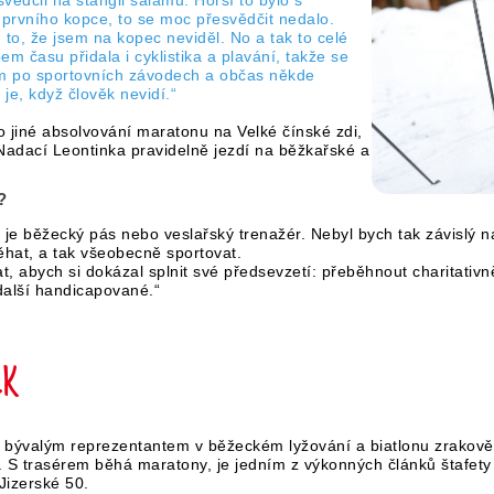
vědčil na štangli salámu. Horší to bylo s
prvního kopce, to se moc přesvědčit nedalo.
 to, že jsem na kopec neviděl. No a tak to celé
m času přidala i cyklistika a plavání, takže se
m po sportovních závodech a občas někde
 je, když člověk nevidí.“
jiné absolvování maratonu na Velké čínské zdi,
adací Leontinka pravidelně jezdí na běžkařské a
?
 je běžecký pás nebo veslařský trenažér. Nebyl bych tak závislý 
ěhat, a tak všeobecně sportovat.
at, abych si dokázal splnit své předsevzetí: přeběhnout charitativ
 další handicapované.“
EK
 bývalým reprezentantem v běžeckém lyžování a biatlonu zrakově
). S trasérem běhá maratony, je jedním z výkonných článků štafet
Jizerské 50.