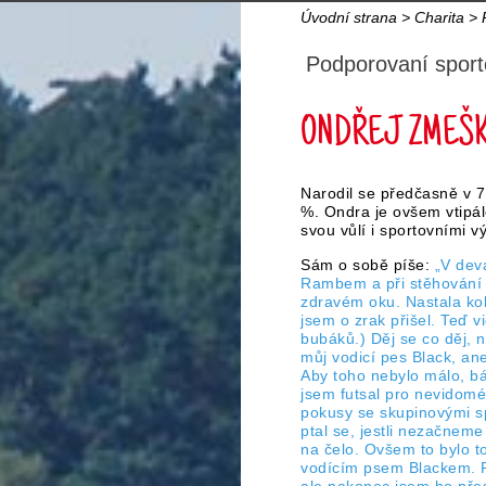
Úvodní strana
>
Charita
>
Podporovaní sport
ONDŘEJ ZMEŠ
Narodil se předčasně v 7.
%. Ondra je ovšem vtipál
svou vůlí i sportovními v
Sám o sobě píše:
„V deva
Rambem a při stěhování n
zdravém oku. Nastala kol
jsem o zrak přišel. Teď v
bubáků.) Děj se co děj, 
můj vodicí pes Black, a
Aby toho nebylo málo, b
jsem futsal pro nevidomé
pokusy se skupinovými s
ptal se, jestli nezačnem
na čelo. Ovšem to bylo t
vodícím psem Blackem. P