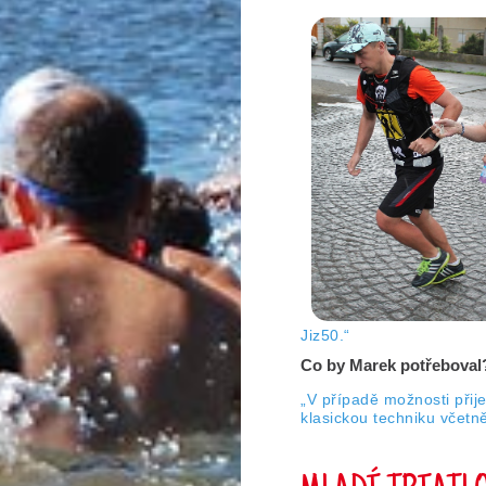
Jiz50.“
Co by Marek potřeboval
„V případě možnosti přije
klasickou techniku včetn