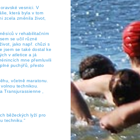
moravské vesnici. V
lie, která byla v tom
i zcela změnila život,
měsíců v rehabilitačním
jsem se učil různé
vot, jako např. chůzi s
de jsem se také dostal ke
ch v atletice a já
trénincích mne přemluvili
plné puchýřů, přesto
běhu, včetně maratonu.
i volnou technikou.
a Transjurassienne ,
ích běžeckých lyží pro
u techniku.“