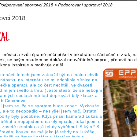
Podporovaní sportovci 2018
> Podporovaní sportovci 2018
ovci 2018
KAL
 měsíci a kvůli špatné péči přišel v inkubátoru částečně o zrak, n
ek, se svým osudem se dokázal neuvěřitelně poprat, přetavit ho d
ýkony inspiruje a motivuje další.
tenácti letech jsem zatoužil být na malou chvíli
ábytku na internátu se mi odchlípla sítnice na
ečka operací, ale co čert nechtěl, ve dvaceti
idím jen světlo a tmu. (Ještě štěstí, že se nebojím
na mých cestách mě teď doprovází bílý klacek a
neb Casanova.
ál jsem se, že se sportem bude konec. Vyzkoušel
, ale to nedopadlo – neslyšel jsem míč. Ostatní
porty byly podobné. Když přišel kamarád Lukáš a
e běhat a nepojedeme na olympiádu, ťukal jsem si
o zaseté semínko a já tehdy vyběhnul. S kým? S
ravda, koukal na mě jako já tehdy na Lukáše,