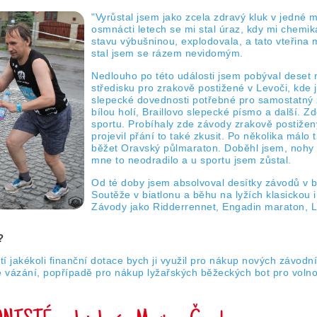
"Vyrůstal jsem jako zcela zdravý kluk v jedné 
osmnácti letech se mi stal úraz, kdy mi chemiká
stavu výbušninou, explodovala, a tato vteřina m
stal jsem se rázem nevidomým.
Nedlouho po této události jsem pobýval deset 
středisku pro zrakově postižené v Levoči, kde 
slepecké dovednosti potřebné pro samostatný ži
bílou holí, Braillovo slepecké písmo a další. Z
sportu. Probíhaly zde závody zrakově postižený
projevil přání to také zkusit. Po několika málo 
běžet Oravský půlmaraton. Doběhl jsem, nohy 
mne to neodradilo a u sportu jsem zůstal.
Od té doby jsem absolvoval desítky závodů v 
Soutěže v biatlonu a běhu na lyžích klasickou 
Závody jako Ridderrennet, Engadin maraton, L
?
tí jakékoli finanční dotace bych ji využil pro nákup nových závodn
ě vázání, popřípadě pro nákup lyžařských běžeckých bot pro volno