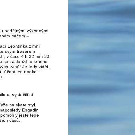
ou nadějnými výkonnými
učeným míčem –
ací Leontinka zimní
 se svým trasérem
ch, v čase 4 h 22 min 30
e se zasloužili o krásné
ých týmů! Je tedy vidět,
 „účast jen naoko“ –
ů.
kou, vystačili si
yže na skate styl.
(naposledy Engadin
 pomohly ještě lépe
ších časů.