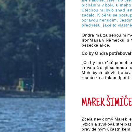
ale nakonec jsem ho přes
pícháním v boku u mého 
Útěchou mi bylo snad jen
začalo. K běhu se postupe
opravdu nenudím. Jezdí
přednesu, jaké to vlastně
Ondra má za sebou mimo 
IronMana v Německu, s N
běžecké akce.
Co by Ondra potřeboval
„Co by mi určitě pomohlo
zrovna čas jít se mnou b
Mohl bych tak víc trénov
republiku a tak podpořit
MAREK ŠIMÍČ
Zcela nevidomý Marek je
lyžích a zvuková střelba
pravidelným účastníkem 