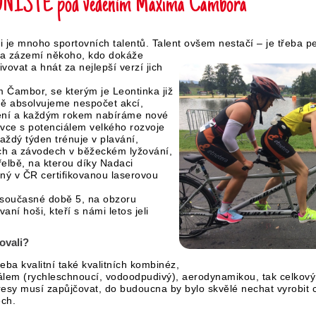
ISTÉ pod vedením Maxima Čambora
 je mnoho sportovních talentů. Talent ovšem nestačí – je třeba pe
í a zázemí někoho, kdo dokáže
ovat a hnát za nejlepší verzí jich
 Čambor, se kterým je Leontinka již
ně absolvujeme nespočet akcí,
ní a každým rokem nabíráme nové
vce s potenciálem velkého rozvoje
ždý týden trénuje v plavání,
ách a závodech v běžeckém lyžování,
elbě, na kterou díky Nadaci
iný v ČR certifikovanou laserovou
 v současné době 5, na obzoru
aní hoši, kteří s námi letos jeli
ovali?
řeba kvalitní také kvalitních kombinéz,
iálem (rychleschnoucí, vodoodpudivý), aerodynamikou, tak celko
esy musí zapůjčovat, do budoucna by bylo skvělé nechat vyrobit c
ech.