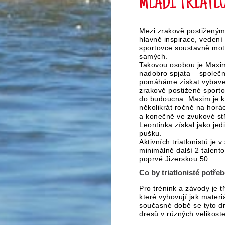
MLADÍ TRIATLON
Mezi zrakově postiženými
hlavně inspirace, veden
sportovce soustavně motiv
samých.
Takovou osobou je Maxim
nadobro spjata – společ
pomáháme získat vybave
zrakově postižené sporto
do budoucna. Maxim je ka
několikrát ročně na hor
a konečně ve zvukové stř
Leontinka získal jako jed
pušku.
Aktivních triatlonistů je
minimálně další 2 talentov
poprvé Jizerskou 50.
Co by triatlonisté potřeb
Pro trénink a závody je t
které vyhovují jak mater
současné době se tyto dr
dresů v různých velikost